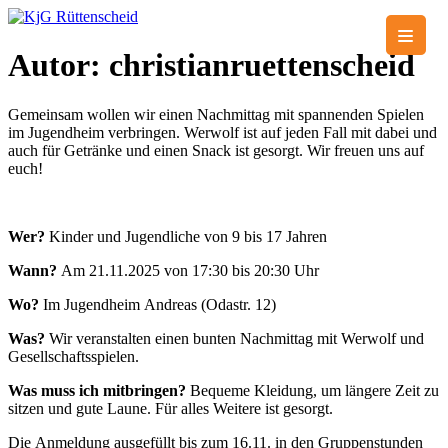
Skip
to
KjG Rüttenscheid
Katholische junge Gemeinde
content
Autor:
christianruettenscheid
Gemeinsam wollen wir einen Nachmittag mit spannenden Spielen
im Jugendheim verbringen. Werwolf ist auf jeden Fall mit dabei und
auch für Getränke und einen Snack ist gesorgt. Wir freuen uns auf
euch!
Wer?
Kinder und Jugendliche von 9 bis 17 Jahren​
Wann?
Am 21.11.2025 von 17:30 bis 20:30 Uhr
Wo?
Im Jugendheim Andreas (Odastr. 12)
Was?
Wir veranstalten einen bunten Nachmittag mit Werwolf und
Gesellschaftsspielen.
Was muss ich mitbringen?
Bequeme Kleidung, um längere Zeit zu
sitzen und gute Laune. Für alles Weitere ist gesorgt.
Die Anmeldung ausgefüllt bis zum 16.11. in den Gruppenstunden