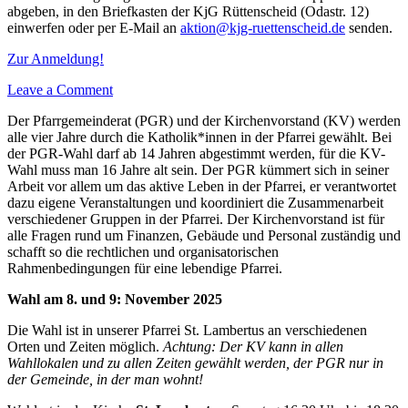
abgeben, in den Briefkasten der KjG Rüttenscheid (Odastr. 12)
einwerfen oder per E-Mail an
aktion@kjg-ruettenscheid.de
senden.
Zur Anmeldung!
on
Leave a Comment
Werwolf-
Der Pfarrgemeinderat (PGR) und der Kirchenvorstand (KV) werden
und
alle vier Jahre durch die Katholik*innen in der Pfarrei gewählt. Bei
Spielenachmittag
der PGR-Wahl darf ab 14 Jahren abgestimmt werden, für die KV-
Wahl muss man 16 Jahre alt sein. Der PGR kümmert sich in seiner
Arbeit vor allem um das aktive Leben in der Pfarrei, er verantwortet
dazu eigene Veranstaltungen und koordiniert die Zusammenarbeit
verschiedener Gruppen in der Pfarrei. Der Kirchenvorstand ist für
alle Fragen rund um Finanzen, Gebäude und Personal zuständig und
schafft so die rechtlichen und organisatorischen
Rahmenbedingungen für eine lebendige Pfarrei.
Wahl am 8. und 9: November 2025
Die Wahl ist in unserer Pfarrei St. Lambertus an verschiedenen
Orten und Zeiten möglich.
Achtung: Der KV kann in allen
Wahllokalen und zu allen Zeiten gewählt werden, der PGR nur in
der Gemeinde, in der man wohnt!